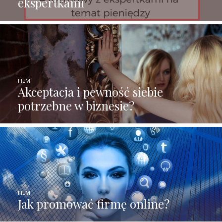
ekspertkami
FILM
Akceptacja i pewność siebie
potrzebne w biznesie?
FILM
Jak promować firmę online?