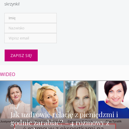
skrzynki!
WIDEO
FILM
Jak uzdrowić relację z pieniędzmi i
godnie zarabiać? – 4 rozmowy z