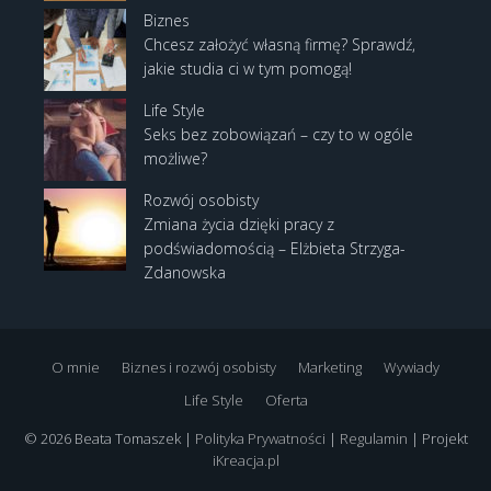
Biznes
Chcesz założyć własną firmę? Sprawdź,
jakie studia ci w tym pomogą!
Life Style
Seks bez zobowiązań – czy to w ogóle
możliwe?
Rozwój osobisty
Zmiana życia dzięki pracy z
podświadomością – Elżbieta Strzyga-
Zdanowska
O mnie
Biznes i rozwój osobisty
Marketing
Wywiady
Life Style
Oferta
© 2026 Beata Tomaszek |
Polityka Prywatności
|
Regulamin
| Projekt
iKreacja.pl