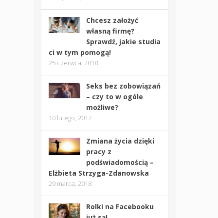
Chcesz założyć
własną firmę?
Sprawdź, jakie studia
ci w tym pomogą!
25 czerwca, 2018
Seks bez zobowiązań
– czy to w ogóle
możliwe?
10 lutego, 2017
Zmiana życia dzięki
pracy z
podświadomością –
Elżbieta Strzyga-Zdanowska
29 marca, 2018
Rolki na Facebooku
już są!