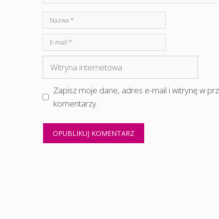
Nazwa
E-
mail
Witryna
internetowa
Zapisz moje dane, adres e-mail i witrynę w p
komentarzy.