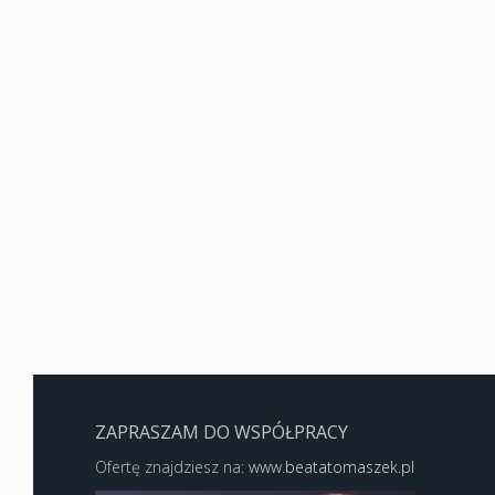
ZAPRASZAM DO WSPÓŁPRACY
Ofertę znajdziesz na:
www.beatatomaszek.pl