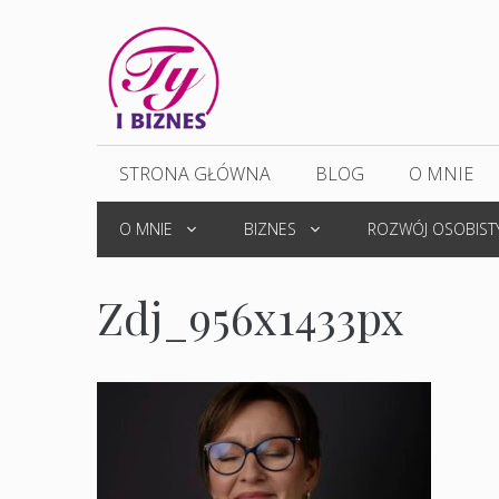
Przejdź
do
treści
STRONA GŁÓWNA
BLOG
O MNIE
O MNIE
BIZNES
ROZWÓJ OSOBIST
Zdj_956x1433px