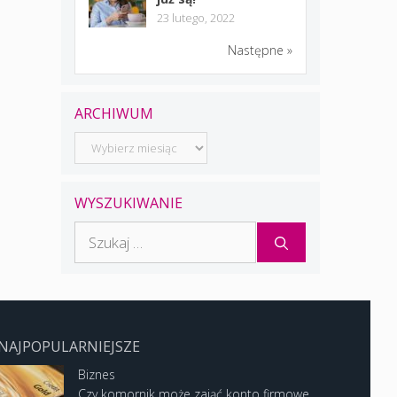
23 lutego, 2022
Następne »
ARCHIWUM
Archiwum
WYSZUKIWANIE
Szukaj:
NAJPOPULARNIEJSZE
Biznes
Czy komornik może zająć konto firmowe