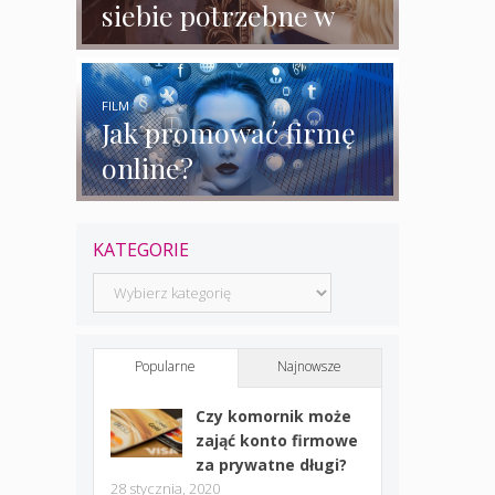
siebie potrzebne w
biznesie?
FILM
Jak promować firmę
online?
KATEGORIE
Kategorie
Popularne
Najnowsze
Czy komornik może
zająć konto firmowe
za prywatne długi?
28 stycznia, 2020