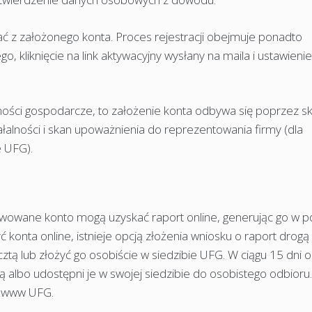
ać z założonego konta. Proces rejestracji obejmuje ponadto
 kliknięcie na link aktywacyjny wysłany na maila i ustawienie
lności gospodarcze, to założenie konta odbywa się poprzez s
lności i skan upoważnienia do reprezentowania firmy (dla
e UFG).
ywowane konto mogą uzyskać raport online, generując go w pd
yć konta online, istnieje opcją złożenia wniosku o raport drogą
ztą lub złożyć go osobiście w siedzibie UFG. W ciągu 15 dni 
 albo udostępni je w swojej siedzibie do osobistego odbioru.
ie www UFG.