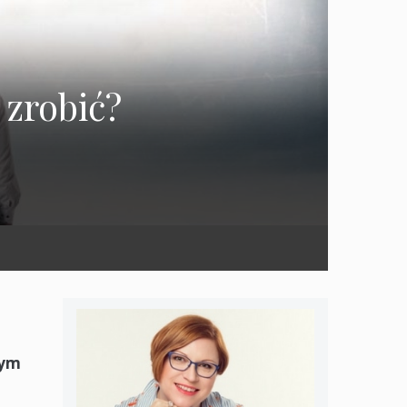
 zrobić?
nym