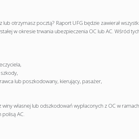
sz lub otrzymasz pocztą? Raport UFG będzie zawierał wszystk
ałej w okresie trwania ubezpieczenia OC lub AC. Wśród tyc
eczyciela,
 szkody,
rawca lub poszkodowany, kierujący, pasażer,
d z winy własnej lub odszkodowań wypłaconych z OC w ramac
 polisą AC.