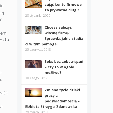
zająć konto firmowe
ie
za prywatne długi?
iej
28 stycznia, 2020
eć
Chcesz założyć
twem
własną firmę?
Sprawdź, jakie studia
o dla
ci w tym pomogą!
25 czerwca, 2018
Seks bez zobowiązań
– czy to w ogóle
e
możliwe?
10 lutego, 2017
,
Zmiana życia dzięki
paść
pracy z
podświadomością –
na
Elżbieta Strzyga-Zdanowska
29 marca, 2018