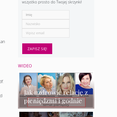
wszystko prosto do Twojej skrzynki!
kan
WIDEO
f.
FILM
Jak uzdrowić relację z
od
pieniędzmi i godnie
zarabiać? – 4