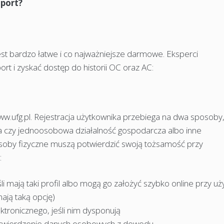
aport?
est bardzo łatwe i co najważniejsze darmowe. Eksperci
rt i zyskać dostęp do historii OC oraz AC:
ww.ufg.pl. Rejestracja użytkownika przebiega na dwa sposoby
zna czy jednoosobowa działalność gospodarcza albo inne
 Osoby fizyczne muszą potwierdzić swoją tożsamość przy
:
li mają taki profil albo mogą go założyć szybko online przy uż
ają taką opcję)
ktronicznego, jeśli nim dysponują
otwierdzenie danych osobowych z dowodu.