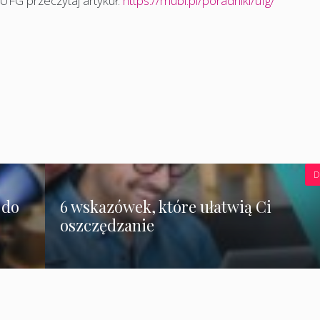
 UFG przeczytaj artykuł:
https://mubi.pl/poradniki/ufg/
D
 do
6 wskazówek, które ułatwią Ci
oszczędzanie