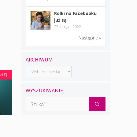
Rolki na Facebooku
już są!
23 lutego, 2022
Następne »
ARCHIWUM
Archiwum
ALEJ
WYSZUKIWANIE
Szukaj: