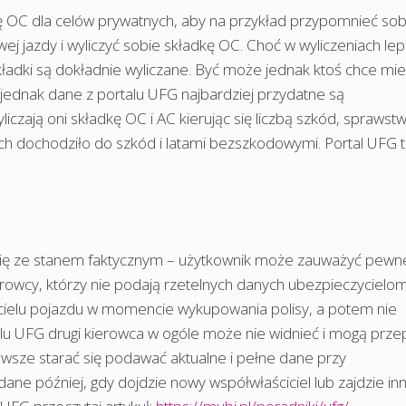
ię OC dla celów prywatnych, aby na przykład przypomnieć sob
 jazdy i wyliczyć sobie składkę OC. Choć w wyliczeniach lep
kładki są dokładnie wyliczane. Być może jednak ktoś chce mi
 jednak dane z portalu UFG najbardziej przydatne są
liczają oni składkę OC i AC kierując się liczbą szkód, spraws
ych dochodziło do szkód i latami bezszkodowymi. Portal UFG t
się ze stanem faktycznym – użytkownik może zauważyć pewn
ierowcy, którzy nie podają rzetelnych danych ubezpieczycielom
icielu pojazdu w momencie wykupowania polisy, a potem nie
alu UFG drugi kierowca w ogóle może nie widnieć i mogą prze
wsze starać się podawać aktualne i pełne dane przy
dane później, gdy dojdzie nowy współwłaściciel lub zajdzie in