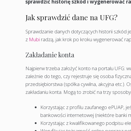
sprawdzić historię szkód i wygenerować r
Jak sprawdzić dane na UFG?
Sprawdzanie danych dotyczących historii szkód j
z
Mubi
radzą, jak krok po kroku wygenerować rapo
Zakładanie konta
Najpierw trzeba założyć konto na portalu UFG: w
zależnie do tego, czy rejestruje się osoba fizyc
przedsiębiorstwa (spółka cywilna, akcyjna etc.).
zakładaniu konta. Mogą to zrobić na trzy sposoby
Korzystając z profilu zaufanego ePUAP, jeś
bankowości internetowej (niektóre banki m
Korzystając z kwalifikowanego podpisu ele
Weryfikując tożsamość online poprzez p