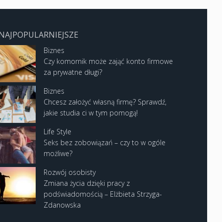
NAJPOPULARNIEJSZE
Biznes
Czy komornik może zająć konto firmowe
za prywatne długi?
Biznes
Chcesz założyć własną firmę? Sprawdź,
jakie studia ci w tym pomogą!
Life Style
Seks bez zobowiązań – czy to w ogóle
możliwe?
Rozwój osobisty
Zmiana życia dzięki pracy z
podświadomością – Elżbieta Strzyga-
Zdanowska