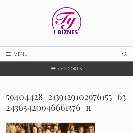
Przejdź
do
treści
MENU
CATEGORIES
59404428_2139129102976155_63
24363420946661376_n