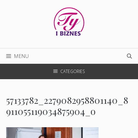
Przejdź
do
treści
MENU
CATEGORIES
57133782_2279082958801140_8
911055119034875904_o