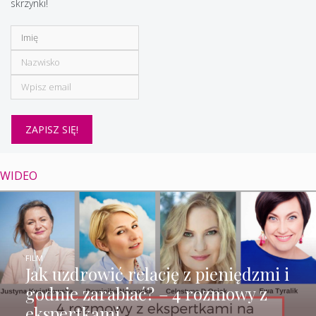
skrzynki!
WIDEO
FILM
Jak uzdrowić relację z pieniędzmi i
godnie zarabiać? – 4 rozmowy z
ekspertkami