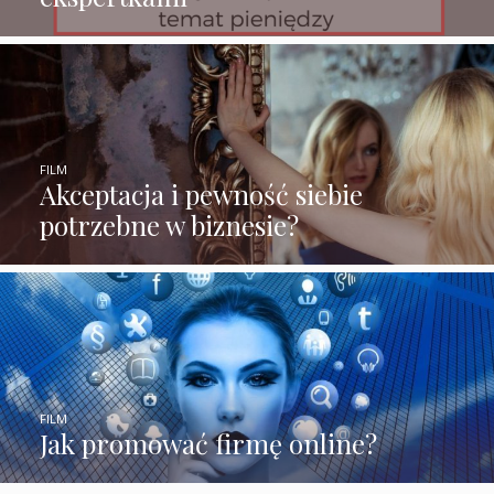
FILM
Akceptacja i pewność siebie
potrzebne w biznesie?
FILM
Jak promować firmę online?