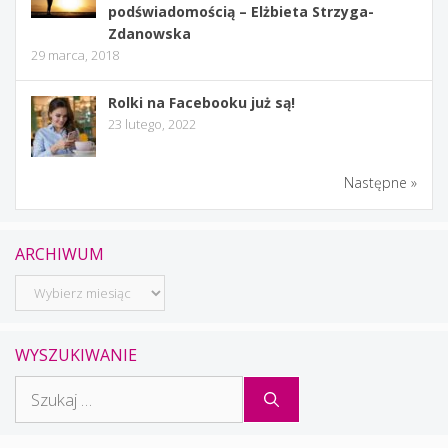
podświadomością – Elżbieta Strzyga-
Zdanowska
29 marca, 2018
Rolki na Facebooku już są!
23 lutego, 2022
Następne »
ARCHIWUM
Archiwum
WYSZUKIWANIE
Szukaj: