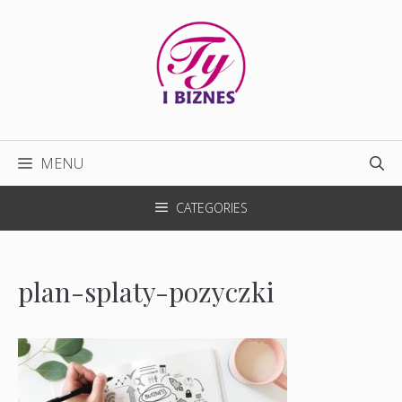
Przejdź
do
treści
MENU
CATEGORIES
plan-splaty-pozyczki