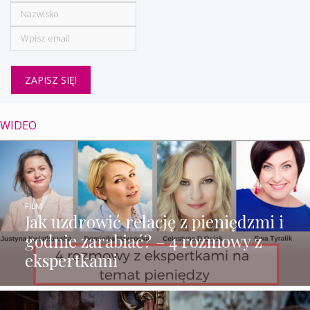
WIDEO
FILM
Jak uzdrowić relację z pieniędzmi i
godnie zarabiać? – 4 rozmowy z
ekspertkami