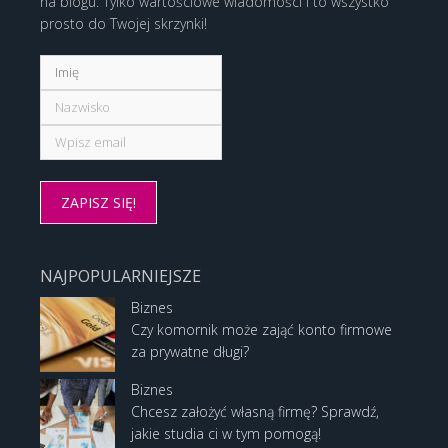
na blogu. Tylko wartościowe wiadomości i to wszystko
prosto do Twojej skrzynki!
NAJPOPULARNIEJSZE
Biznes
Czy komornik może zająć konto firmowe
za prywatne długi?
Biznes
Chcesz założyć własną firmę? Sprawdź,
jakie studia ci w tym pomogą!