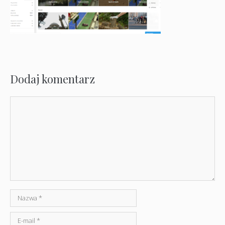
Dodaj komentarz
Komentarz
Nazwa
E-