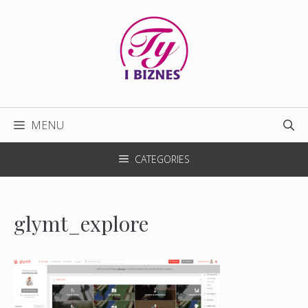
Przejdź
do
treści
MENU
CATEGORIES
glymt_explore