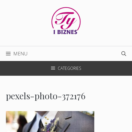
Przejdź
do
treści
MENU
CATEGORIES
pexels-photo-372176