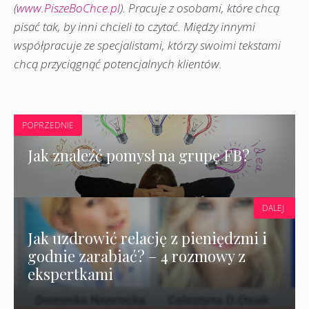
(
www.PiszeBoChce.pl
). Pracuje z osobami, które chcą
pisać tak, by inni chcieli to czytać. Między innymi
współpracuje ze specjalistami, którzy swoimi tekstami
chcą przyciągnąć potencjalnych klientów.
POPRZEDNIE
Jak znaleźć pomysł na grupę FB?
DALEJ
Jak uzdrowić relację z pieniędzmi i
godnie zarabiać? – 4 rozmowy z
ekspertkami