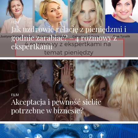
FILM
Jak uzdrowić relację z pieniędzmi i
godnie zarabiać? – 4 rozmowy z
ekspertkami
FILM
Akceptacja i pewność siebie
potrzebne w biznesie?