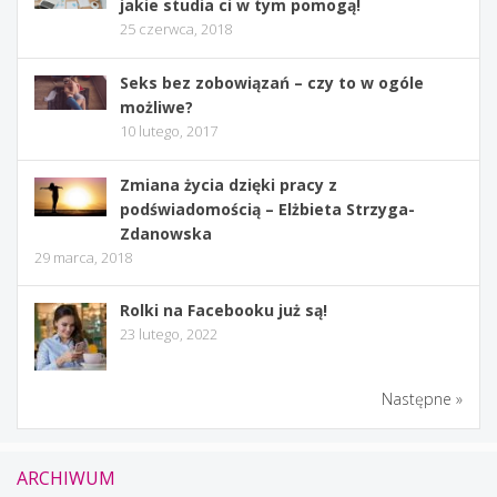
jakie studia ci w tym pomogą!
25 czerwca, 2018
Seks bez zobowiązań – czy to w ogóle
możliwe?
10 lutego, 2017
Zmiana życia dzięki pracy z
podświadomością – Elżbieta Strzyga-
Zdanowska
29 marca, 2018
Rolki na Facebooku już są!
23 lutego, 2022
Następne »
ARCHIWUM