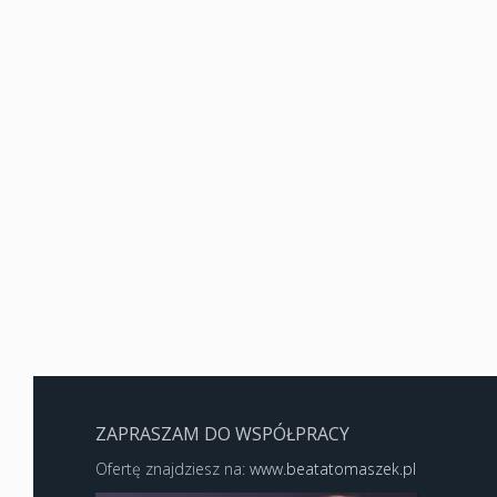
ZAPRASZAM DO WSPÓŁPRACY
Ofertę znajdziesz na:
www.beatatomaszek.pl