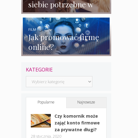
siebie potrzebne w
biznesie?
FILM
Jak promować firmę
online?
KATEGORIE
Kategorie
Popularne
Najnowsze
Czy komornik może
zająć konto firmowe
za prywatne długi?
28 stycznia, 2020