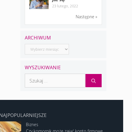
23 lutego, 2022
Następne »
ARCHIWUM
Archiwum
WYSZUKIWANIE
Szukaj:
NAJPOPULARNIEJSZE
Biznes
Czy komornik może zająć konto firmowe