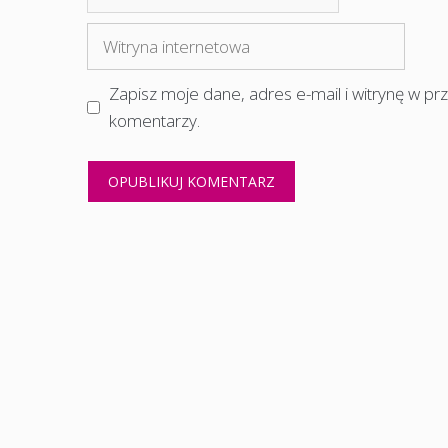
mail
Witryna
internetowa
Zapisz moje dane, adres e-mail i witrynę w p
komentarzy.