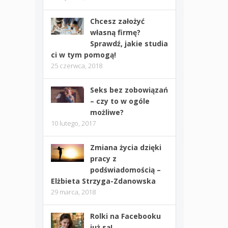
Chcesz założyć
własną firmę?
Sprawdź, jakie studia
ci w tym pomogą!
25 czerwca, 2018
Seks bez zobowiązań
– czy to w ogóle
możliwe?
10 lutego, 2017
Zmiana życia dzięki
pracy z
podświadomością –
Elżbieta Strzyga-Zdanowska
29 marca, 2018
Rolki na Facebooku
już są!