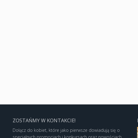
ZOSTAŃMY W KONTAKCIE!
Dołącz do kobiet, które jako pierwsze dowiadują się o
specjalnych promocjach i konkursach oraz nowościach