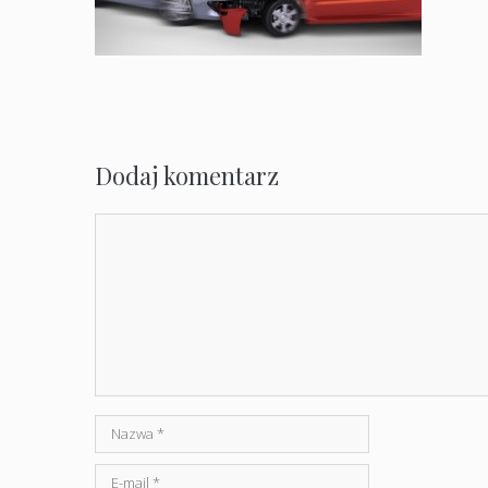
Dodaj komentarz
Komentarz
Nazwa
E-