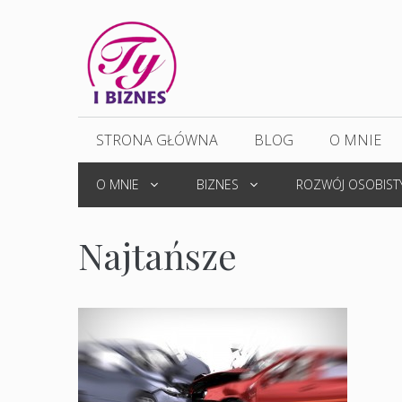
Przejdź
do
treści
STRONA GŁÓWNA
BLOG
O MNIE
O MNIE
BIZNES
ROZWÓJ OSOBIST
Najtańsze