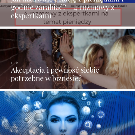
godnie zarabiać? – 4 rozmowy z
ekspertkami
FILM
Akceptacja i pewność siebie
potrzebne w biznesie?
FILM