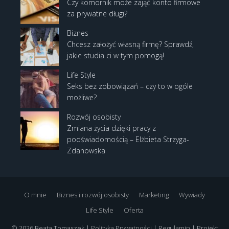
Czy komornik może zająć konto firmowe
za prywatne długi?
Biznes
Chcesz założyć własną firmę? Sprawdź,
jakie studia ci w tym pomogą!
Life Style
Seks bez zobowiązań – czy to w ogóle
możliwe?
Rozwój osobisty
Zmiana życia dzięki pracy z
podświadomością – Elżbieta Strzyga-
Zdanowska
O mnie
Biznes i rozwój osobisty
Marketing
Wywiady
Life Style
Oferta
© 2026 Beata Tomaszek |
Polityka Prywatności
|
Regulamin
| Projekt