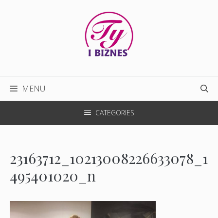
Przejdź
do
treści
MENU
CATEGORIES
23163712_10213008226633078_1
495401020_n