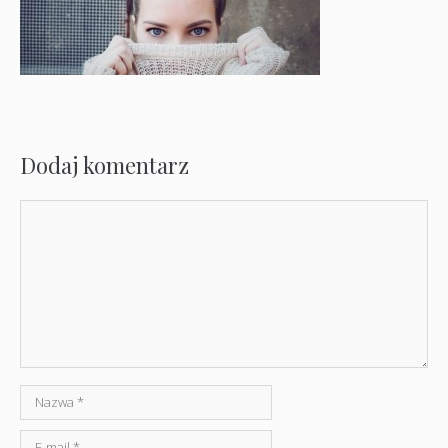
Dodaj komentarz
Komentarz
Nazwa
E-