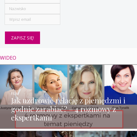
WIDEO
FILM
Jak uzdrowić relację z pieniędzmi i
godnie zarabiać? – 4 rozmowy z
ekspertkami