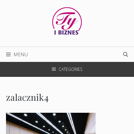
Przejdź
do
treści
MENU
CATEGORIES
zalacznik4