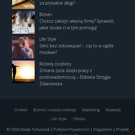
za prywatne długi?
Biznes
Chcesz założyć własną firmę? Sprawdź,
jakie studia ci w tym pomogą!
Life Style
Seks bez zobowiązań – czy to w ogóle
możliwe?
Rozwój osobisty
Zmiana życia dzięki pracy z
podświadomością – Elżbieta Strzyga-
Zdanowska
O mnie
Biznes i rozwój osobisty
Marketing
Wywiady
Life Style
Oferta
© 2026 Beata Tomaszek |
Polityka Prywatności
|
Regulamin
| Projekt