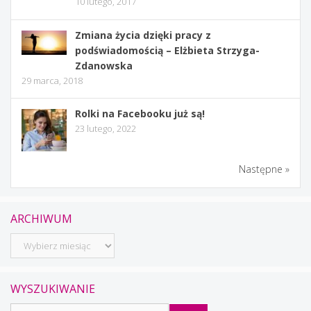
10 lutego, 2017
Zmiana życia dzięki pracy z
podświadomością – Elżbieta Strzyga-
Zdanowska
29 marca, 2018
Rolki na Facebooku już są!
23 lutego, 2022
Następne »
ARCHIWUM
Archiwum
WYSZUKIWANIE
Szukaj: