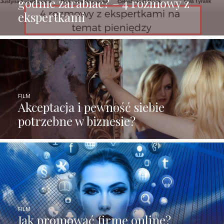
godnie zarabiać? – 4 rozmowy z
ekspertkami
FILM
Akceptacja i pewność siebie
potrzebne w biznesie?
FILM
Jak promować firmę online?