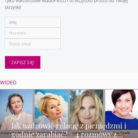
Tylko wartościowe wiadomości i to wszystko prosto do Twojej
skrzynki!
WIDEO
FILM
Jak uzdrowić relację z pieniędzmi i
godnie zarabiać? – 4 rozmowy z