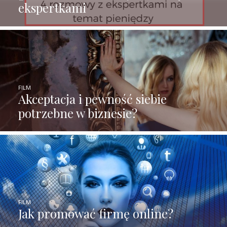
ekspertkami
FILM
Akceptacja i pewność siebie
potrzebne w biznesie?
FILM
Jak promować firmę online?