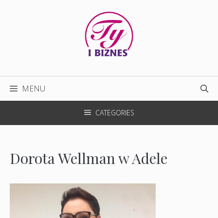
Przejdź
do
treści
MENU
CATEGORIES
Dorota Wellman w Adele