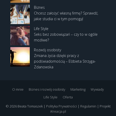
Biznes
Chcesz założyć własną firmę? Sprawdź,
jakie studia ci w tym pomogą!
Life Style
Seks bez zobowiązań – czy to w ogóle
możliwe?
Rozwój osobisty
Zmiana życia dzięki pracy z
podświadomością – Elżbieta Strzyga-
Zdanowska
O mnie
Biznes i rozwój osobisty
Marketing
Wywiady
Life Style
Oferta
© 2026 Beata Tomaszek |
Polityka Prywatności
|
Regulamin
| Projekt
iKreacja.pl