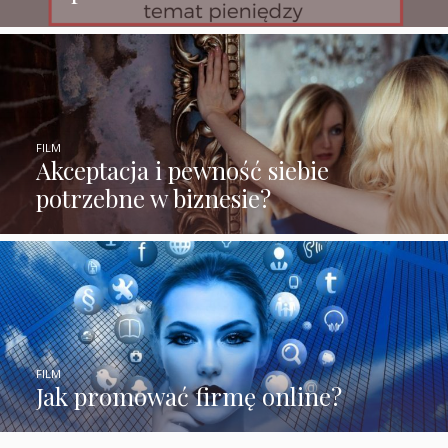
FILM
Akceptacja i pewność siebie
potrzebne w biznesie?
FILM
Jak promować firmę online?