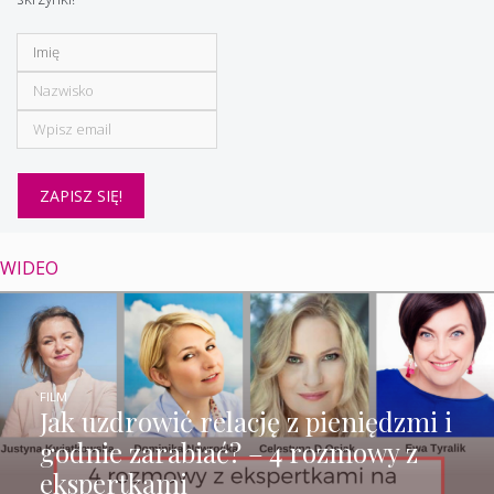
WIDEO
FILM
Jak uzdrowić relację z pieniędzmi i
godnie zarabiać? – 4 rozmowy z
ekspertkami