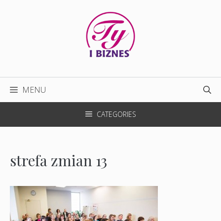
Przejdź
do
treści
MENU
CATEGORIES
strefa zmian 13