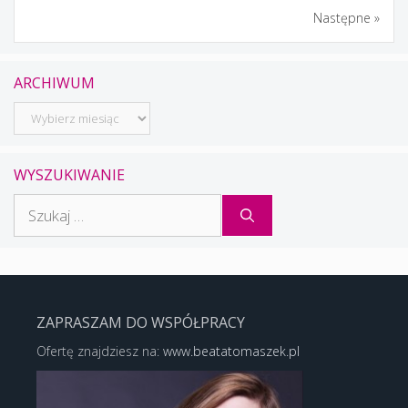
Następne »
ARCHIWUM
Archiwum
WYSZUKIWANIE
Szukaj:
ZAPRASZAM DO WSPÓŁPRACY
Ofertę znajdziesz na:
www.beatatomaszek.pl