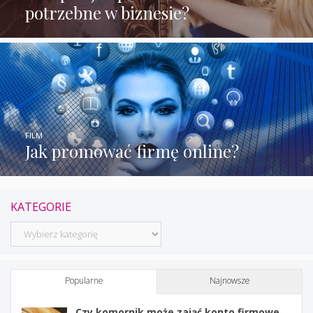
potrzebne w biznesie?
FILM
Jak promować firmę online?
KATEGORIE
Kategorie
Popularne
Najnowsze
Czy komornik może zająć konto firmowe