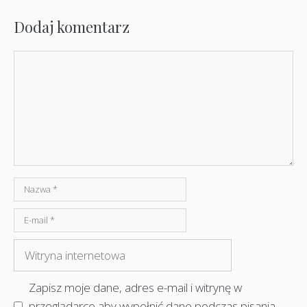
Dodaj komentarz
Komentarz
Nazwa
E-
mail
Witryna
internetowa
Zapisz moje dane, adres e-mail i witrynę w
przeglądarce aby wypełnić dane podczas pisania