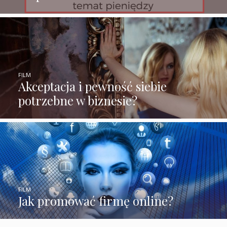
FILM
Akceptacja i pewność siebie
potrzebne w biznesie?
FILM
Jak promować firmę online?