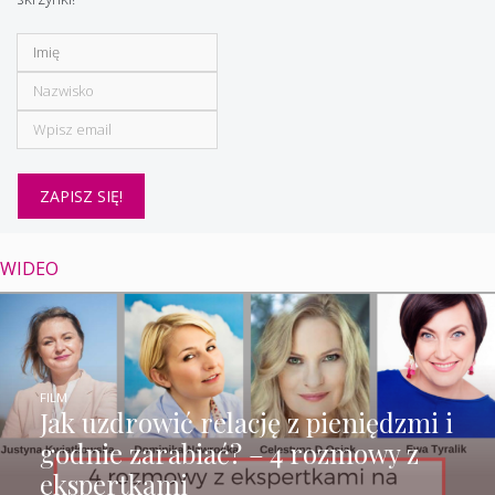
WIDEO
FILM
Jak uzdrowić relację z pieniędzmi i
godnie zarabiać? – 4 rozmowy z
ekspertkami