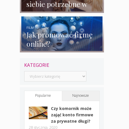
siebie potrzebne w
biznesie?
FILM
Jak promować firmę
online?
KATEGORIE
Kategorie
Popularne
Najnowsze
Czy komornik może
zająć konto firmowe
za prywatne długi?
28 stycznia, 2020