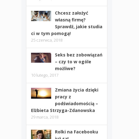
Chcesz założyć
własną firmę?
Sprawdź, jakie studia
ci w tym pomogą!
25 czerwca, 2018
Seks bez zobowiązań
– czy to w ogóle
możliwe?
10 lutego, 2017
Zmiana życia dzięki
pracy z
podświadomością –
Elżbieta Strzyga-Zdanowska
29 marca, 2018
Rolki na Facebooku
już są!