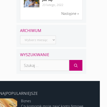
23 lutego, 2022
Następne »
ARCHIWUM
Archiwum
WYSZUKIWANIE
Szukaj:
NAJPOPULARNIEJSZE
Biznes
Czy komornik może zająć konto firmowe