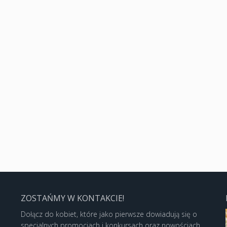
ZOSTAŃMY W KONTAKCIE!
Dołącz do kobiet, które jako pierwsze dowiadują się o
specjalnych promocjach i konkursach oraz nowościach