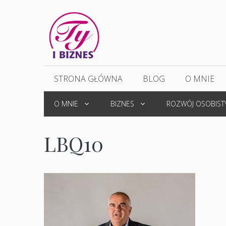
Przejdź
do
treści
STRONA GŁÓWNA
BLOG
O MNIE
O MNIE
BIZNES
ROZWÓJ OSOBIST
LBQ10