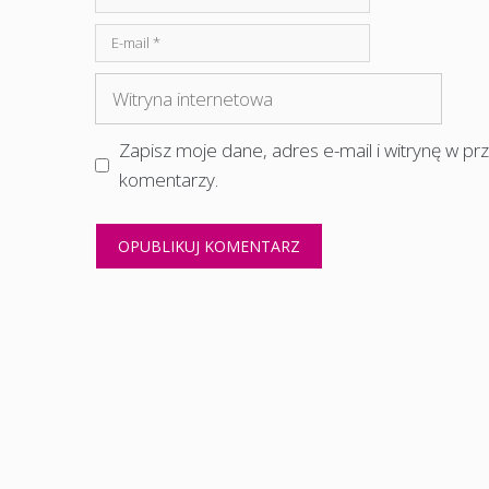
E-
mail
Witryna
internetowa
Zapisz moje dane, adres e-mail i witrynę w p
komentarzy.