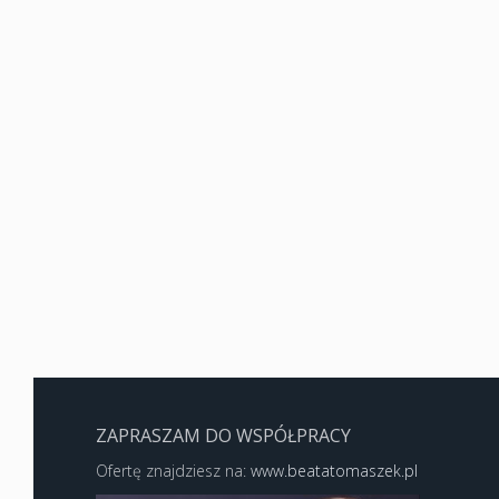
ZAPRASZAM DO WSPÓŁPRACY
Ofertę znajdziesz na:
www.beatatomaszek.pl