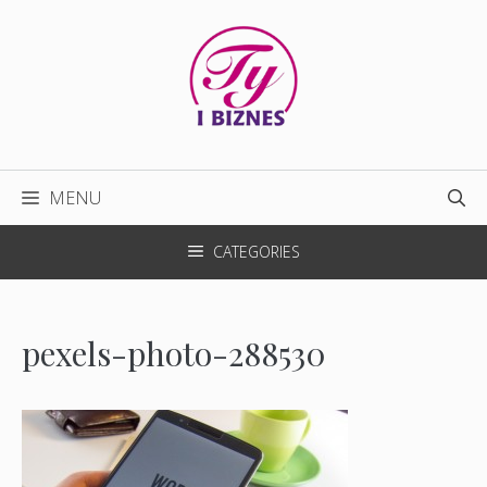
Przejdź
do
treści
MENU
CATEGORIES
pexels-photo-288530