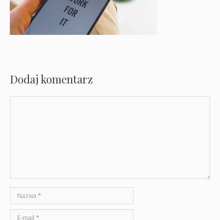
Dodaj komentarz
Komentarz
Nazwa
E-