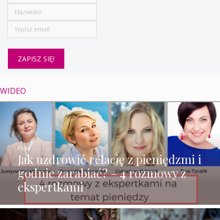
WIDEO
FILM
Jak uzdrowić relację z pieniędzmi i
godnie zarabiać? – 4 rozmowy z
ekspertkami