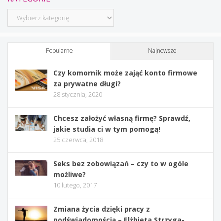
Kategorie
Popularne
Najnowsze
Czy komornik może zająć konto firmowe
za prywatne długi?
28 stycznia, 2020
Chcesz założyć własną firmę? Sprawdź,
jakie studia ci w tym pomogą!
25 czerwca, 2018
Seks bez zobowiązań – czy to w ogóle
możliwe?
10 lutego, 2017
Zmiana życia dzięki pracy z
podświadomością – Elżbieta Strzyga-