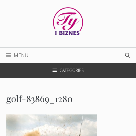
Przejdź
do
treści
MENU
CATEGORIES
golf-83869_1280