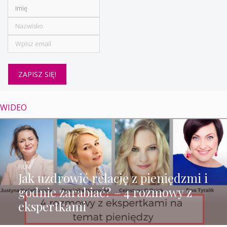
WIDEO
FILM
Jak uzdrowić relację z pieniędzmi i
godnie zarabiać? – 4 rozmowy z
ekspertkami