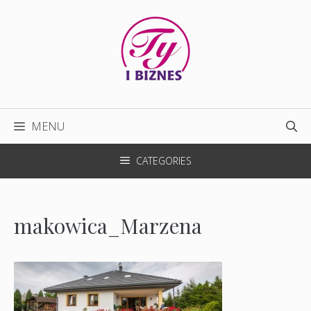
Przejdź
do
treści
MENU
CATEGORIES
makowica_Marzena