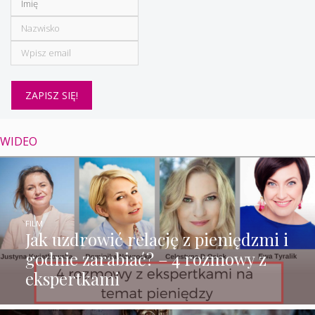
WIDEO
FILM
Jak uzdrowić relację z pieniędzmi i
godnie zarabiać? – 4 rozmowy z
ekspertkami