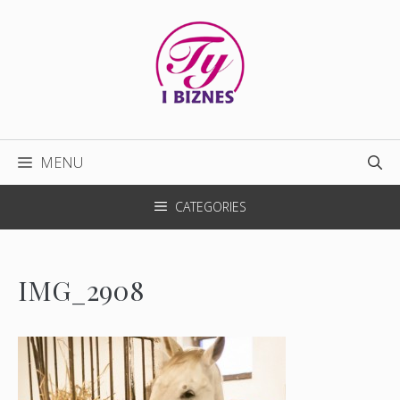
Przejdź
do
treści
MENU
CATEGORIES
IMG_2908