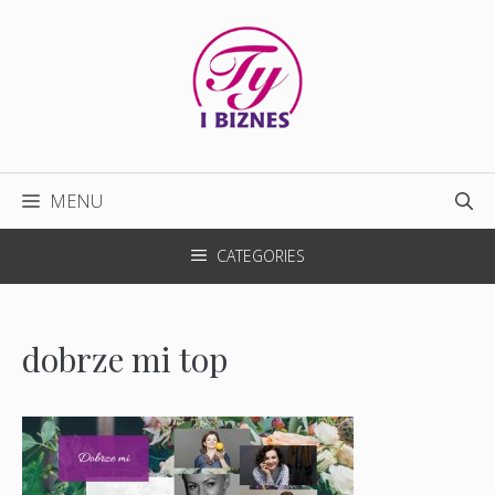
Przejdź
do
treści
MENU
CATEGORIES
dobrze mi top