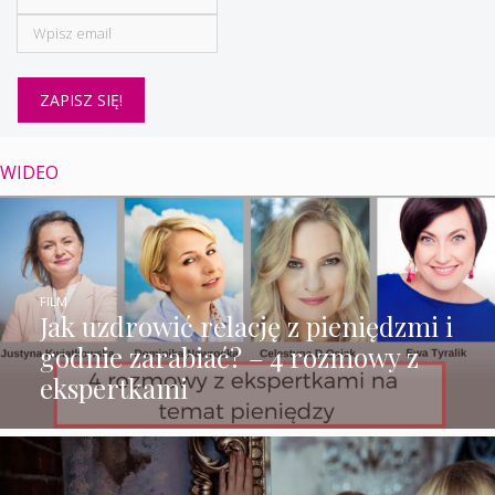
WIDEO
FILM
Jak uzdrowić relację z pieniędzmi i
godnie zarabiać? – 4 rozmowy z
ekspertkami