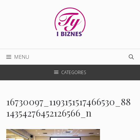
Przejdź
do
treści
MENU
CATEGORIES
16730097_1193151517466530_88
14354276452126566_n