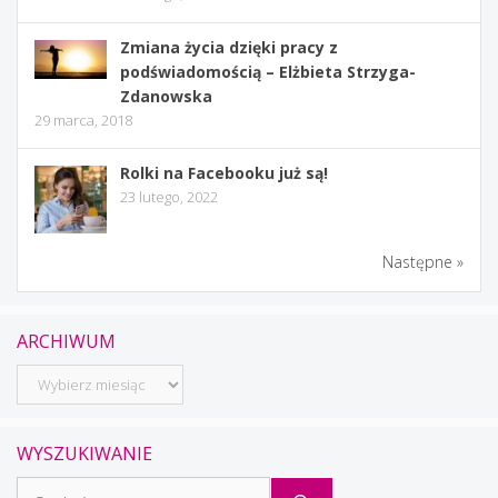
Zmiana życia dzięki pracy z
podświadomością – Elżbieta Strzyga-
Zdanowska
29 marca, 2018
Rolki na Facebooku już są!
23 lutego, 2022
Następne »
ARCHIWUM
Archiwum
WYSZUKIWANIE
Szukaj: