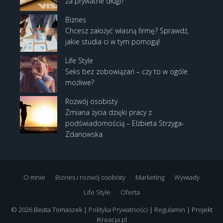
za prywatne długi?
Biznes
Chcesz założyć własną firmę? Sprawdź,
jakie studia ci w tym pomogą!
Life Style
Seks bez zobowiązań – czy to w ogóle
możliwe?
Rozwój osobisty
Zmiana życia dzięki pracy z
podświadomością – Elżbieta Strzyga-
Zdanowska
O mnie
Biznes i rozwój osobisty
Marketing
Wywiady
Life Style
Oferta
© 2026 Beata Tomaszek |
Polityka Prywatności
|
Regulamin
| Projekt
iKreacja.pl