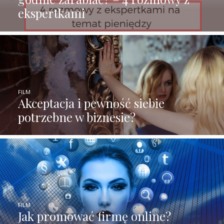
ekspertkami
FILM
Akceptacja i pewność siebie
potrzebne w biznesie?
FILM
Jak promować firmę online?