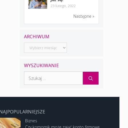
23 lutego, 2022
Następne »
ARCHIWUM
Archiwum
WYSZUKIWANIE
Szukaj:
NAJPOPULARNIEJSZE
Biznes
Czy komornik może zająć konto firmowe