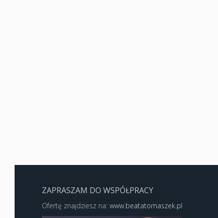
ZAPRASZAM DO WSPÓŁPRACY
Ofertę znajdziesz na:
www.beatatomaszek.pl