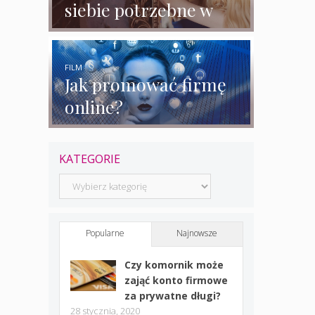
siebie potrzebne w
biznesie?
FILM
Jak promować firmę
online?
KATEGORIE
Kategorie
Popularne
Najnowsze
Czy komornik może
zająć konto firmowe
za prywatne długi?
28 stycznia, 2020