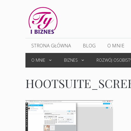
Przejdź
do
treści
STRONA GŁÓWNA
BLOG
O MNIE
O MNIE
BIZNES
ROZWÓJ OSOBIST
HOOTSUITE_SCRE