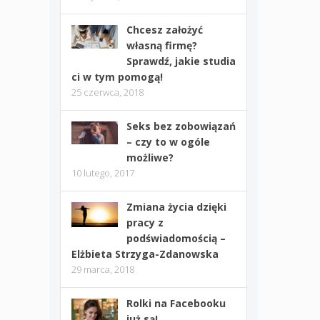
Chcesz założyć
własną firmę?
Sprawdź, jakie studia
ci w tym pomogą!
25 czerwca, 2018
Seks bez zobowiązań
– czy to w ogóle
możliwe?
10 lutego, 2017
Zmiana życia dzięki
pracy z
podświadomością –
Elżbieta Strzyga-Zdanowska
29 marca, 2018
Rolki na Facebooku
już są!