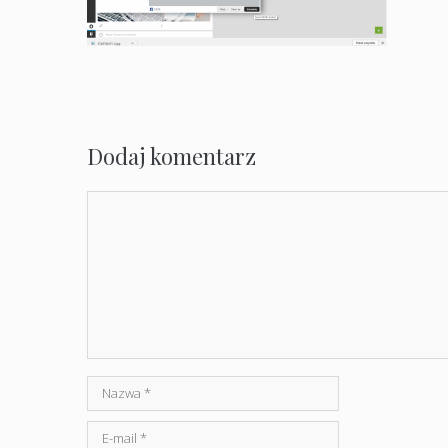
Dodaj komentarz
Komentarz
Nazwa
E-