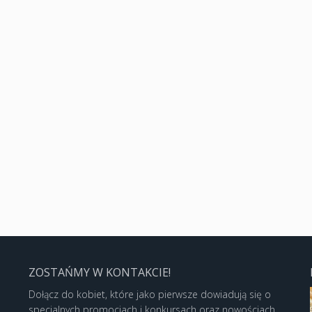
ZOSTAŃMY W KONTAKCIE!
Dołącz do kobiet, które jako pierwsze dowiadują się o
specjalnych promocjach i konkursach oraz nowościach