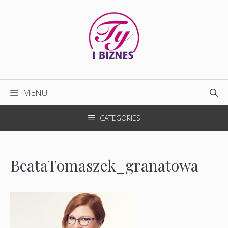
Przejdź
do
treści
MENU
CATEGORIES
BeataTomaszek_granatowa