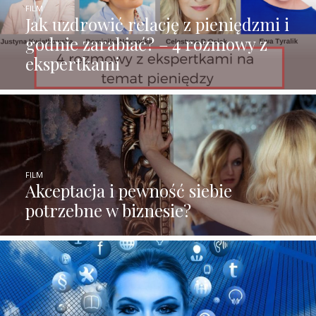
FILM
Jak uzdrowić relację z pieniędzmi i
godnie zarabiać? – 4 rozmowy z
ekspertkami
FILM
Akceptacja i pewność siebie
potrzebne w biznesie?