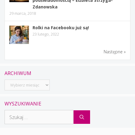
podświadomością – Elżbieta Strzyga-
Zdanowska
29 marca, 2018
Rolki na Facebooku już są!
23 lutego, 2022
Następne »
ARCHIWUM
Archiwum
WYSZUKIWANIE
Szukaj: