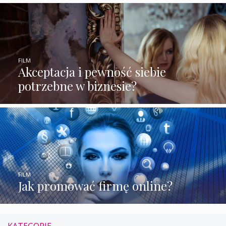
FILM
Akceptacja i pewność siebie
potrzebne w biznesie?
FILM
Jak promować firmę online?
KATEGORIE