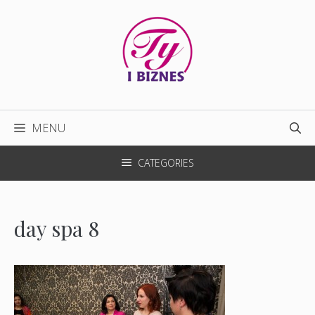
Przejdź
do
treści
MENU
CATEGORIES
day spa 8