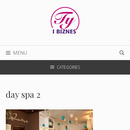
Przejdź
do
treści
MENU
CATEGORIES
day spa 2