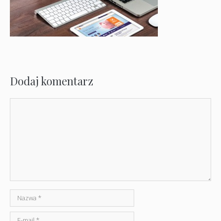
Dodaj komentarz
Komentarz
Nazwa
E-