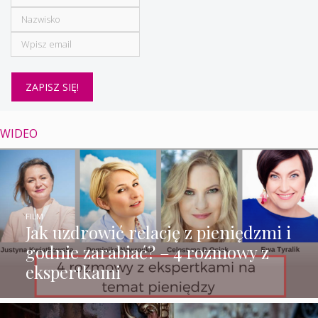
WIDEO
FILM
Jak uzdrowić relację z pieniędzmi i
godnie zarabiać? – 4 rozmowy z
ekspertkami