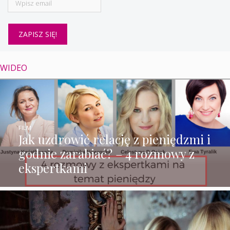
WIDEO
FILM
Jak uzdrowić relację z pieniędzmi i
godnie zarabiać? – 4 rozmowy z
ekspertkami