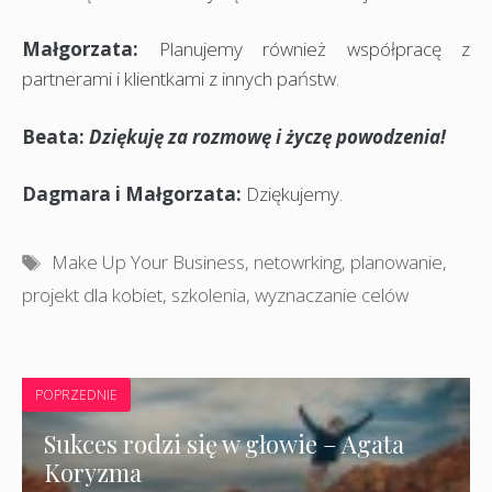
Małgorzata:
Planujemy również współpracę z
partnerami i klientkami z innych państw.
Beata:
Dziękuję za rozmowę i życzę powodzenia!
Dagmara i Małgorzata:
Dziękujemy.
Tagi
Make Up Your Business
,
netowrking
,
planowanie
,
projekt dla kobiet
,
szkolenia
,
wyznaczanie celów
POPRZEDNIE
Sukces rodzi się w głowie – Agata
Koryzma