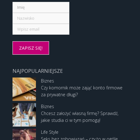
NAJPOPULARNIEJSZE
Biznes
Czy komornik może zająć konto firmowe
za prywatne długi?
Biznes
Chcesz założyć własną firmę? Sprawdź,
jakie studia ci w tym pomogą!
Life Style
Seks bez zobowiązań – czy to w ogóle