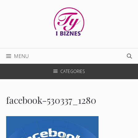
Przejdź
do
treści
MENU
CATEGORIES
facebook-530337_1280