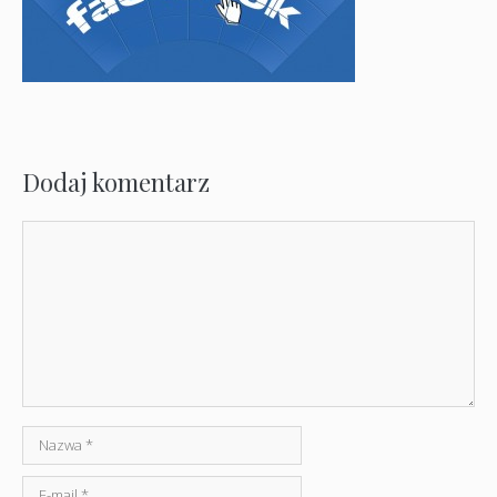
Dodaj komentarz
Komentarz
Nazwa
E-