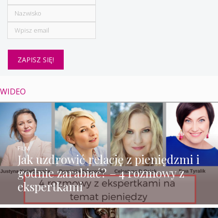
WIDEO
FILM
Jak uzdrowić relację z pieniędzmi i
godnie zarabiać? – 4 rozmowy z
ekspertkami