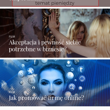
FILM
Akceptacja i pewność siebie
potrzebne w biznesie?
FILM
Jak promować firmę online?