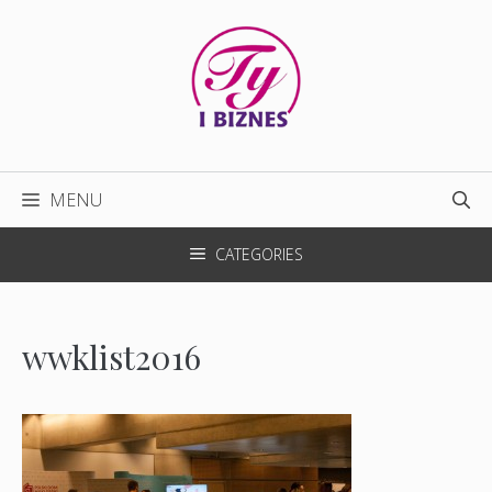
Przejdź
do
treści
MENU
CATEGORIES
wwklist2016