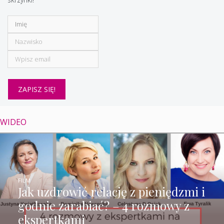
WIDEO
FILM
Jak uzdrowić relację z pieniędzmi i
godnie zarabiać? – 4 rozmowy z
ekspertkami