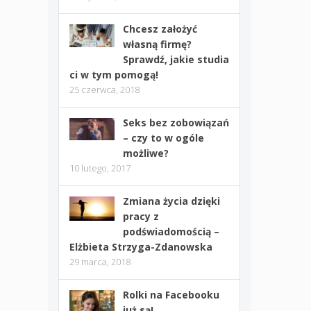
Chcesz założyć
własną firmę?
Sprawdź, jakie studia
ci w tym pomogą!
25 czerwca, 2018
Seks bez zobowiązań
– czy to w ogóle
możliwe?
10 lutego, 2017
Zmiana życia dzięki
pracy z
podświadomością –
Elżbieta Strzyga-Zdanowska
29 marca, 2018
Rolki na Facebooku
już są!