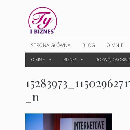
Przejdź
do
treści
STRONA GŁÓWNA
BLOG
O MNIE
O MNIE
BIZNES
ROZWÓJ OSOBIST
15283973_1150296271
_n