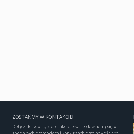
ZOSTAŃMY W KONTAKCIE!
Dołącz do kobiet, które jako pierwsze dowiadują się o
specjalnych promocjach i konkursach oraz nowościach