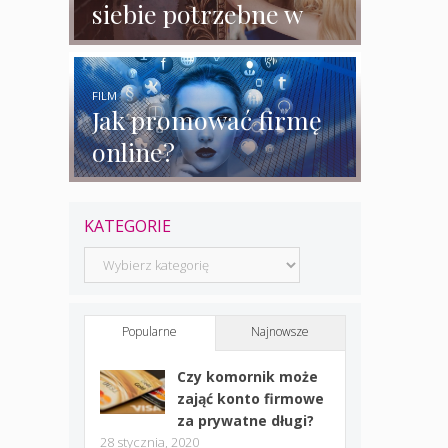
siebie potrzebne w
biznesie?
FILM
Jak promować firmę
online?
KATEGORIE
Kategorie
Popularne
Najnowsze
Czy komornik może
zająć konto firmowe
za prywatne długi?
28 stycznia, 2020