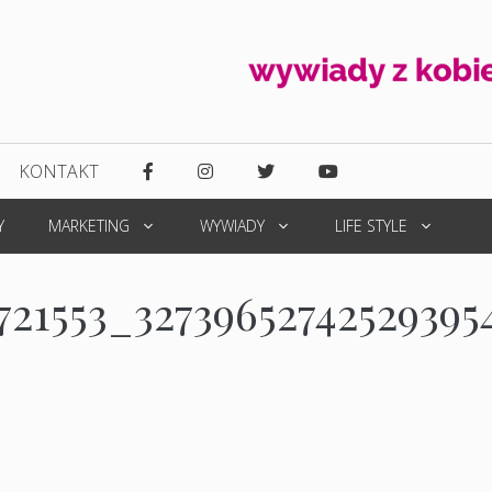
KONTAKT
Y
MARKETING
WYWIADY
LIFE STYLE
721553_32739652742529395