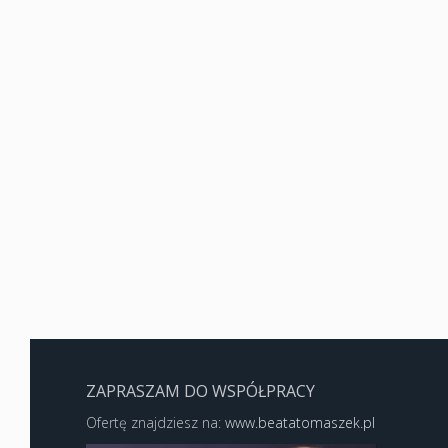
ZAPRASZAM DO WSPÓŁPRACY
Ofertę znajdziesz na:
www.beatatomaszek.pl