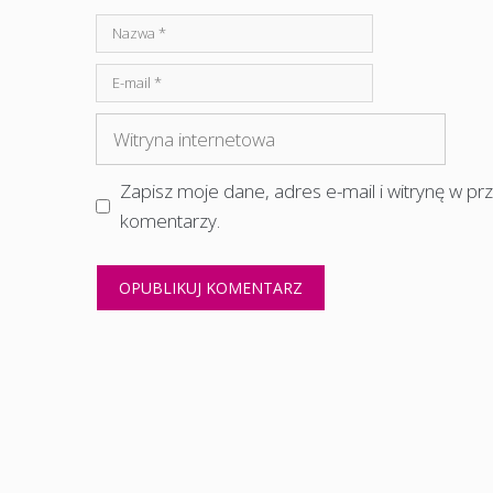
Nazwa
E-
mail
Witryna
internetowa
Zapisz moje dane, adres e-mail i witrynę w p
komentarzy.