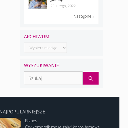
23 lutego, 2022
Następne »
ARCHIWUM
Archiwum
WYSZUKIWANIE
Szukaj:
NAJPOPULARNIEJSZE
Biznes
Czy komornik może zająć konto firmowe