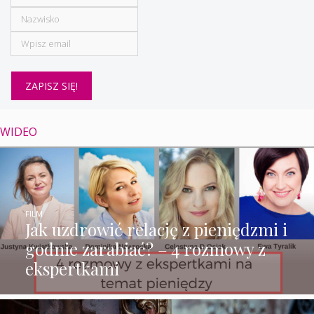
WIDEO
FILM
Jak uzdrowić relację z pieniędzmi i
godnie zarabiać? – 4 rozmowy z
ekspertkami