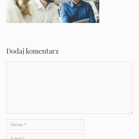
Dodaj komentarz
Komentarz
Nazwa
E-