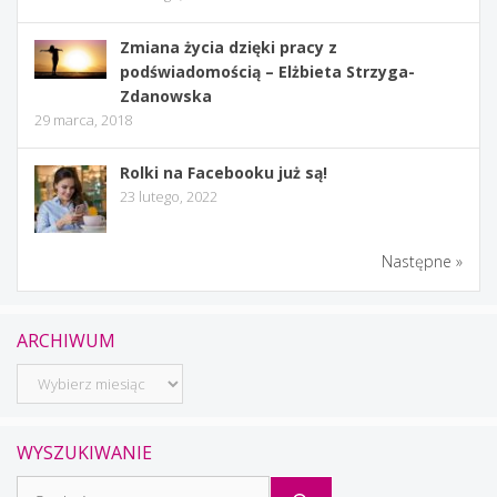
Zmiana życia dzięki pracy z
podświadomością – Elżbieta Strzyga-
Zdanowska
29 marca, 2018
Rolki na Facebooku już są!
23 lutego, 2022
Następne »
ARCHIWUM
Archiwum
WYSZUKIWANIE
Szukaj: