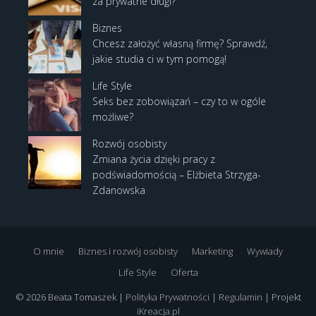
za prywatne długi?
Biznes
Chcesz założyć własną firmę? Sprawdź,
jakie studia ci w tym pomogą!
Life Style
Seks bez zobowiązań – czy to w ogóle
możliwe?
Rozwój osobisty
Zmiana życia dzięki pracy z
podświadomością – Elżbieta Strzyga-
Zdanowska
O mnie
Biznes i rozwój osobisty
Marketing
Wywiady
Life Style
Oferta
© 2026 Beata Tomaszek |
Polityka Prywatności
|
Regulamin
| Projekt
iKreacja.pl