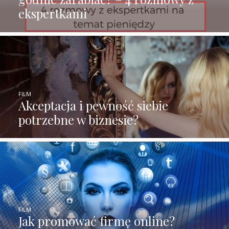
ekspertkami
FILM
Akceptacja i pewność siebie
potrzebne w biznesie?
FILM
Jak promować firmę online?