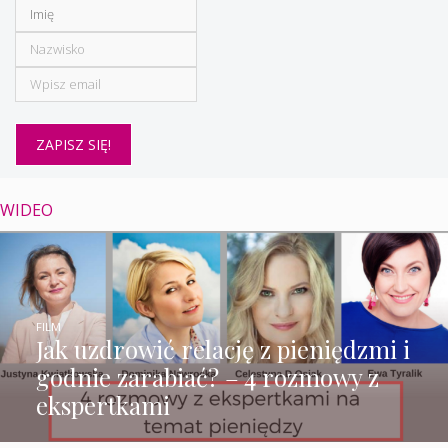
WIDEO
FILM
Jak uzdrowić relację z pieniędzmi i
godnie zarabiać? – 4 rozmowy z
ekspertkami