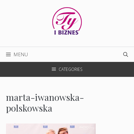
Przejdź
do
treści
MENU
CATEGORIES
marta-iwanowska-
polskowska