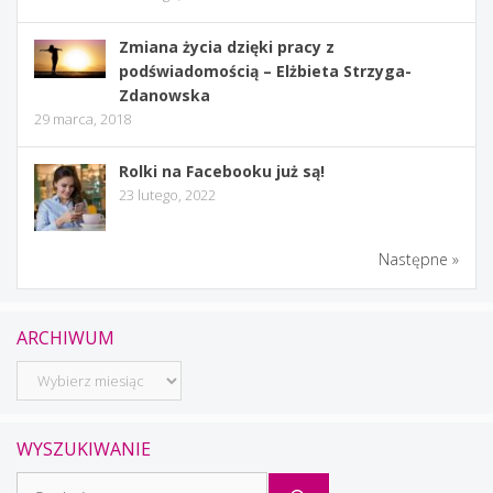
Zmiana życia dzięki pracy z
podświadomością – Elżbieta Strzyga-
Zdanowska
29 marca, 2018
Rolki na Facebooku już są!
23 lutego, 2022
Następne »
ARCHIWUM
Archiwum
WYSZUKIWANIE
Szukaj: