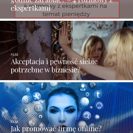
ekspertkami
FILM
Akceptacja i pewność siebie
potrzebne w biznesie?
FILM
Jak promować firmę online?