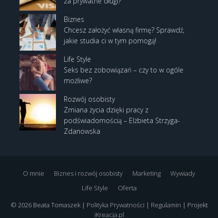
za prywatne długi?
Biznes
Chcesz założyć własną firmę? Sprawdź,
jakie studia ci w tym pomogą!
Life Style
Seks bez zobowiązań – czy to w ogóle
możliwe?
Rozwój osobisty
Zmiana życia dzięki pracy z
podświadomością – Elżbieta Strzyga-
Zdanowska
O mnie
Biznes i rozwój osobisty
Marketing
Wywiady
Life Style
Oferta
© 2026 Beata Tomaszek |
Polityka Prywatności
|
Regulamin
| Projekt
iKreacja.pl