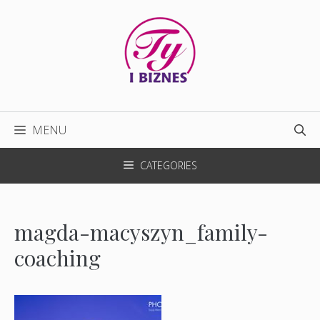
Przejdź
do
treści
MENU
CATEGORIES
magda-macyszyn_family-
coaching