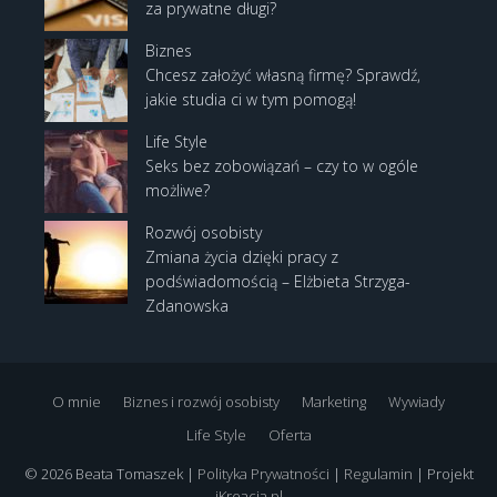
za prywatne długi?
Biznes
Chcesz założyć własną firmę? Sprawdź,
jakie studia ci w tym pomogą!
Life Style
Seks bez zobowiązań – czy to w ogóle
możliwe?
Rozwój osobisty
Zmiana życia dzięki pracy z
podświadomością – Elżbieta Strzyga-
Zdanowska
O mnie
Biznes i rozwój osobisty
Marketing
Wywiady
Life Style
Oferta
© 2026 Beata Tomaszek |
Polityka Prywatności
|
Regulamin
| Projekt
iKreacja.pl