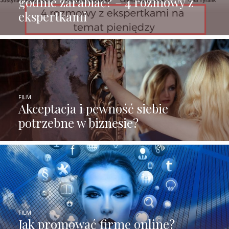
godnie zarabiać? – 4 rozmowy z
ekspertkami
FILM
Akceptacja i pewność siebie
potrzebne w biznesie?
FILM
Jak promować firmę online?