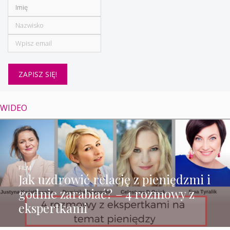
WIDEO
FILM
Jak uzdrowić relację z pieniędzmi i
godnie zarabiać? – 4 rozmowy z
ekspertkami