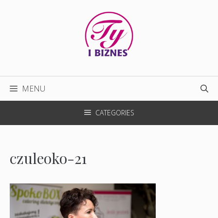
Przejdź
do
treści
MENU
CATEGORIES
czuleoko-21