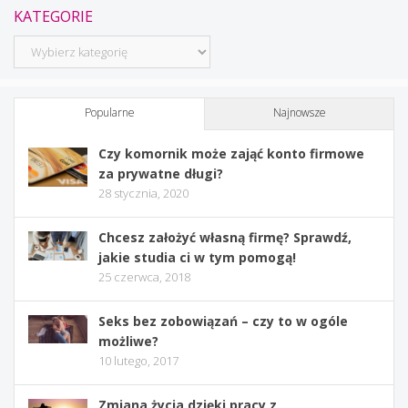
KATEGORIE
Kategorie
Popularne
Najnowsze
Czy komornik może zająć konto firmowe
za prywatne długi?
28 stycznia, 2020
Chcesz założyć własną firmę? Sprawdź,
jakie studia ci w tym pomogą!
25 czerwca, 2018
Seks bez zobowiązań – czy to w ogóle
możliwe?
10 lutego, 2017
Zmiana życia dzięki pracy z