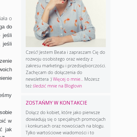
ała o
ga do
jeśli
jeśli
Cześć! Jestem Beata i zapraszam Cię do
rozwoju osobistego oraz wiedzy z
zenie
zakresu marketingu i przedsiębiorczości.
woich
Zachęcam do dołączenia do
nienie
newslettera :)
Więcej o mnie...
Możesz
też
śledzić mnie na Bloglovin
teśmy
ZOSTAŃMY W KONTAKCIE
sobie
Dołącz do kobiet, które jako pierwsze
dowiadują się o specjalnych promocjach
oić w
i konkursach oraz nowościach na blogu.
ć jak
Tylko wartościowe wiadomości i to