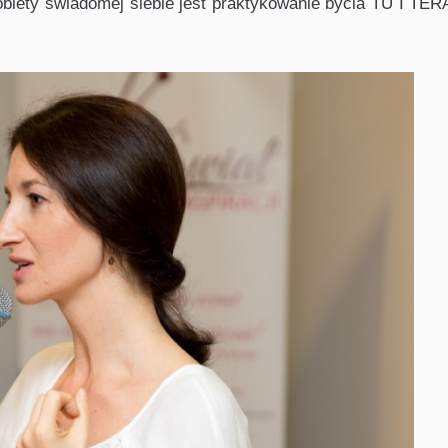
kobiety świadomej siebie jest praktykowanie bycia TU I TE