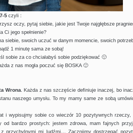
7-5
czyli :
zysz oczy, pytaj siebie, jakie jest Twoje najgłębsze pragnien
a Ci jego spełnienie?
 siebie, swoich uczuć w danym momencie, swoich potrzeb
bądź 1 minutę sama ze sobą!
l sobie za co chciałabyś sobie podziękować 🙂
i każda z nas mogła poczuć się BOSKA 🙂
ta Wrona
. Każda z nas szczęście definiuje inaczej, bo inac
 stanu naszego umysłu. To my mamy same ze sobą umówić
 i wypisujmy sobie co wieczór 10 pozytywnych rzeczy, 
 od bardzo prostych: jestem zdrowa, mam fajnych przyja
ę z przychylnymi mi ludźmi… Zacznijmy dostrzegać pozy