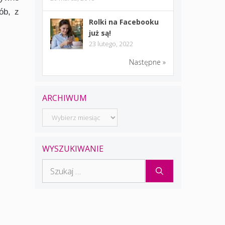
ób, z
Rolki na Facebooku
już są!
23 lutego, 2022
Następne »
ARCHIWUM
Archiwum
WYSZUKIWANIE
Szukaj: