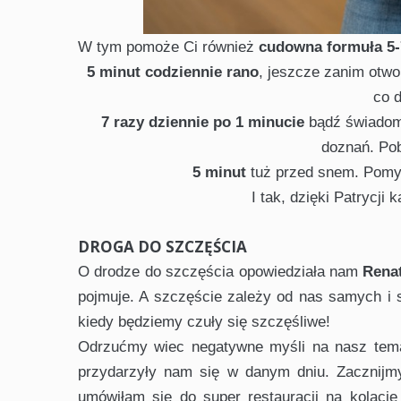
W tym pomoże Ci również
cudowna formuła 5-
5 minut codziennie rano
, jeszcze zanim otwor
co d
7 razy dziennie po 1 minucie
bądź świadoma
doznań. Po
5 minut
tuż przed snem. Pomyś
I tak, dzięki Patrycj
DROGA DO SZCZĘŚCIA
O drodze do szczęścia opowiedziała nam
Rena
pojmuje. A szczęście zależy od nas samych i
kiedy będziemy czuły się szczęśliwe!
Odrzućmy wiec negatywne myśli na nasz temat
przydarzyły nam się w danym dniu. Zacznijmy
umówiłam się do super restauracji na kolacj