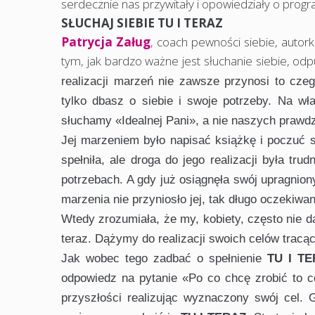
serdecznie nas przywitały i opowiedziały o progr
SŁUCHAJ SIEBIE TU I TERAZ
Patrycja Załug
,
coach pewności siebie, autork
tym, jak bardzo ważne jest słuchanie siebie, od
realizacji marzeń nie zawsze przynosi to czeg
tylko dbasz o siebie i swoje potrzeby. Na wła
słuchamy «Idealnej Pani», a nie naszych prawd
Jej marzeniem było napisać książkę i poczuć s
spełniła, ale droga do jego realizacji była tr
potrzebach. A gdy już osiągnęła swój upragniony
marzenia nie przyniosło jej, tak długo oczekiwane
Wtedy zrozumiała, że my, kobiety, często nie d
teraz. Dążymy do realizacji swoich celów tracąc
Jak wobec tego zadbać o spełnienie
TU I T
odpowiedz na pytanie «Po co chcę zrobić to c
przyszłości realizując wyznaczony swój cel.