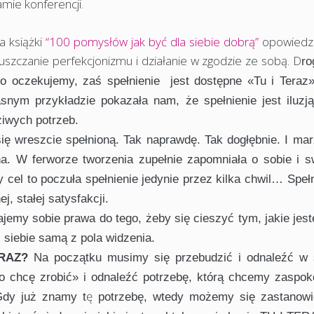
amie konferencji.
a książki
“100 pomysłów jak być dla siebie dobrą”
opowiedzi
puszczanie perfekcjonizmu i działanie w zgodzie ze sobą. D
ro
o oczekujemy, zaś spełnienie jest dostępne «Tu i Teraz» 
snym przykładzie pokazała nam, że spełnienie jest iluzją 
ziwych potrzeb.
ię wreszcie spełnioną. Tak naprawdę. Tak dogłębnie. I mar
udna. W ferworze tworzenia zupełnie zapomniała o sobie i s
 cel to poczuła spełnienie jedynie przez kilka chwil… Speł
j, stałej satysfakcji.
ajemy sobie prawa do tego, żeby się cieszyć tym, jakie jes
 siebie samą z pola widzenia.
ERAZ?
Na początku musimy się przebudzić i odnaleźć w 
o chcę zrobić» i odnaleźć potrzebę, którą chcemy zaspok
ę
 Gdy już znamy t
potrzebę, wtedy możemy się zastanowi