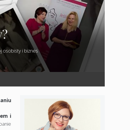
y?
 osobisty i biznes
taniu
łem i
panie