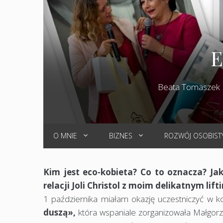
E
Beata Tomaszek
O MNIE
BIZNES
ROZWÓJ OSOBIST
Kim jest eco-kobieta? Co to oznacza? Jak
relacji Joli Christol z moim delikatnym lift
1 października miałam okazję uczestniczyć w k
duszą»,
która wspaniale zorganizowała Małgorz