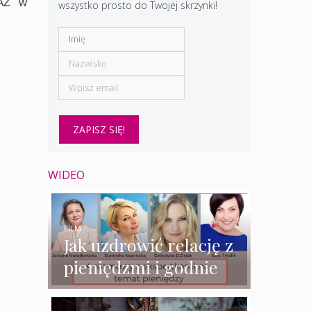
RAZ w
wszystko prosto do Twojej skrzynki!
WIDEO
FILM
Jak uzdrowić relację z
pieniędzmi i godnie
zarabiać? – 4