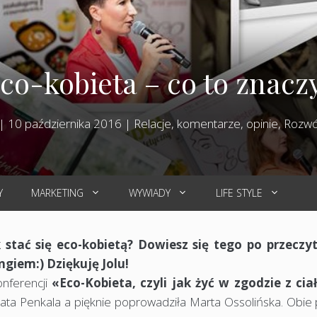
co-kobieta – co to znacz
|
10 października 2016
|
Relacje, komentarze, opinie
,
Rozwój
Y
MARKETING
WYWIADY
LIFE STYLE
 stać się eco-kobietą? Dowiesz się tego po przeczy
ingiem:) Dziękuję Jolu!
onferencji
«Eco-Kobieta, czyli jak żyć w zgodzie z cia
ata Penkala a pięknie poprowadziła Marta Ossolińska. Obie 