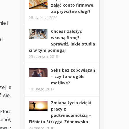
zająć konto firmowe
za prywatne długi?
28 stycznia, 2020
ie i
Chcesz założyć
własną firmę?
 i
Sprawdź, jakie studia
ci w tym pomogą!
25 czerwca, 2018
Seks bez zobowiązań
– czy to w ogóle
możliwe?
zej je
10 lutego, 2017
 się,
Zmiana życia dzięki
pracy z
które
podświadomością –
ciół,
Elżbieta Strzyga-Zdanowska
tywne
29 marca, 2018