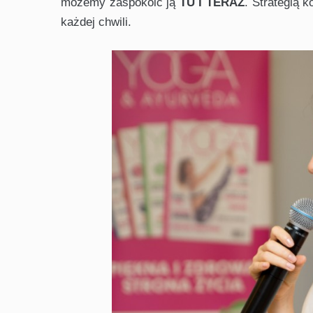
możemy zaspokoić ją
TU I TERAZ
. Strategią 
każdej chwili.