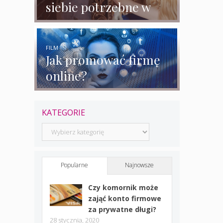
siebie potrzebne w
biznesie?
FILM
Jak promować firmę
online?
KATEGORIE
Kategorie
Popularne
Najnowsze
Czy komornik może
zająć konto firmowe
za prywatne długi?
28 stycznia, 2020