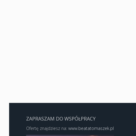
ZAPRASZAM DO WSPÓŁPRACY
Ofertę znajdziesz na:
www.beatatomaszek.pl