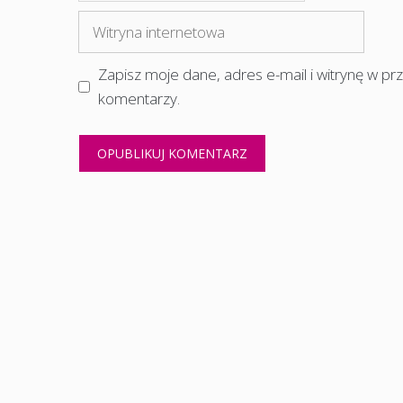
mail
Witryna
internetowa
Zapisz moje dane, adres e-mail i witrynę w p
komentarzy.