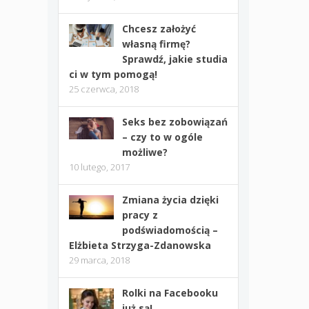
Chcesz założyć
własną firmę?
Sprawdź, jakie studia
ci w tym pomogą!
25 czerwca, 2018
Seks bez zobowiązań
– czy to w ogóle
możliwe?
10 lutego, 2017
Zmiana życia dzięki
pracy z
podświadomością –
Elżbieta Strzyga-Zdanowska
29 marca, 2018
Rolki na Facebooku
już są!