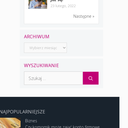
23 lutego, 2022
Następne »
ARCHIWUM
Archiwum
WYSZUKIWANIE
Szukaj:
NAJPOPULARNIEJSZE
Biznes
Czy komornik może zająć konto firmowe