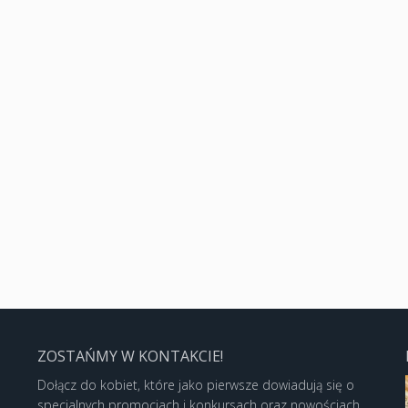
ZOSTAŃMY W KONTAKCIE!
Dołącz do kobiet, które jako pierwsze dowiadują się o
specjalnych promocjach i konkursach oraz nowościach