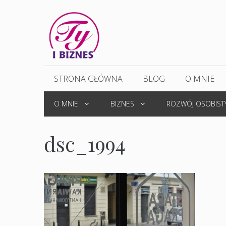
Przejdź
do
treści
STRONA GŁÓWNA
BLOG
O MNIE
O MNIE
BIZNES
ROZWÓJ OSOBIST
dsc_1994