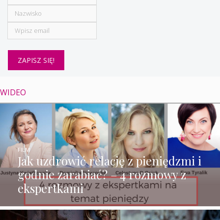
WIDEO
FILM
Jak uzdrowić relację z pieniędzmi i
godnie zarabiać? – 4 rozmowy z
ekspertkami