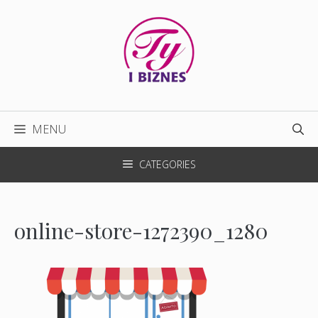
Przejdź
do
treści
MENU
CATEGORIES
online-store-1272390_1280