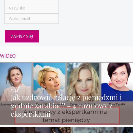
WIDEO
FILM
Jak uzdrowić relację z pieniędzmi i
godnie zarabiać? – 4 rozmowy z
ekspertkami