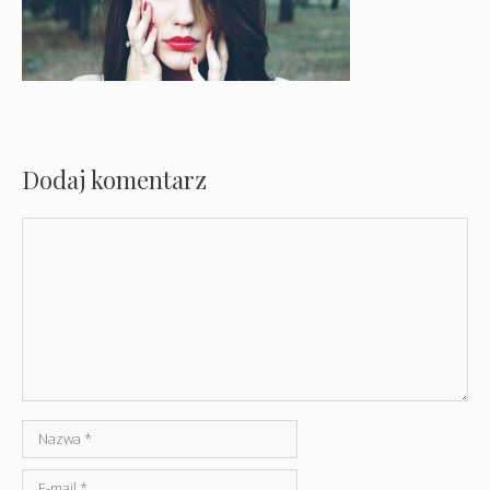
Dodaj komentarz
Komentarz
Nazwa
E-