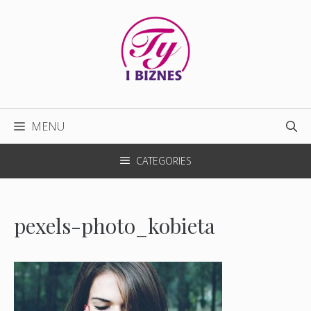
Przejdź
do
treści
MENU
CATEGORIES
pexels-photo_kobieta