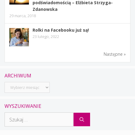
podświadomością – Elżbieta Strzyga-
Zdanowska
29 marca, 2018
Rolki na Facebooku już są!
23 lutego, 2022
Następne »
ARCHIWUM
Archiwum
WYSZUKIWANIE
Szukaj: