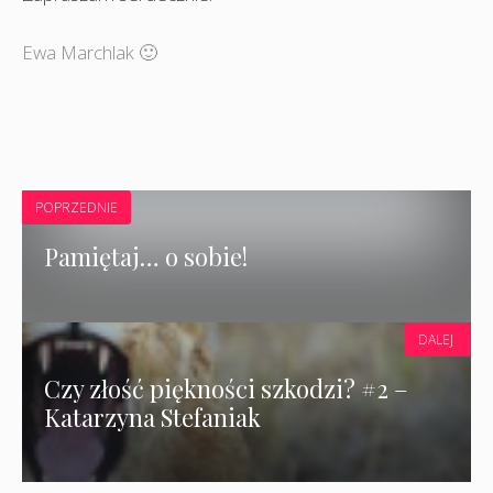
Ewa Marchlak 🙂
POPRZEDNIE
Pamiętaj… o sobie!
DALEJ
Czy złość piękności szkodzi? #2 –
Katarzyna Stefaniak