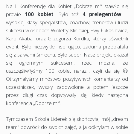
Na I Konferencję dla Kobiet „Dobrze mi” stawiło się
prawie
100 kobiet
! Było też
4 prelegentów
–
wysokiej klasy specjalistów, coachów, trenerów i ludzi
sukcesu w osobach Wioletty Klinickiej, Ewy Łukasiewicz,
Karo Akabal oraz Grzegorza Kordka, którzy uświetnili
event. Było niezwykle inspirująco, zaduma przeplatała
się z salwami śmiechu. Było super! Nasz projekt okazał
się ogromnym sukcesem, rzec można, że
uszczęśliwiłyśmy 100 kobiet naraz… czyli da się 😉
Otrzymałyśmy mnóstwo pozytywnych komentarzy od
uczestniczek, wyszły zadowolone a potem jeszcze
przez długi czas dopytywały się, kiedy następna
konferencja „Dobrze mi”.
Tymczasem Szkoła Liderek się skończyła, mój „dream
team” powrócił do swoich zajęć, a ja odkryłam w sobie