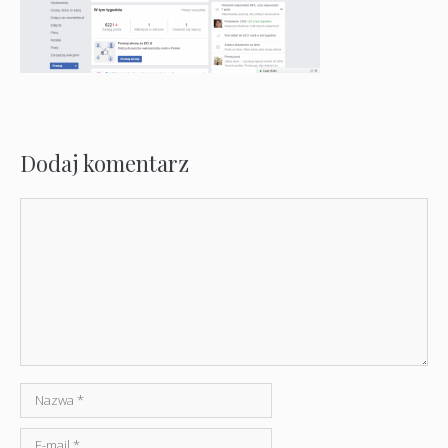
Dodaj komentarz
Komentarz
Nazwa
E-