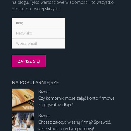
na blogu. Tylko wartościowe wiadomości i to wszystko
prosto do Twojej skrzynki!
NAJPOPULARNIEJSZE
Biznes
Czy komornik może zająć konto firmowe
za prywatne długi?
Biznes
Chcesz założyć własną firmę? Sprawdź,
jakie studia ci w tym pomogą!