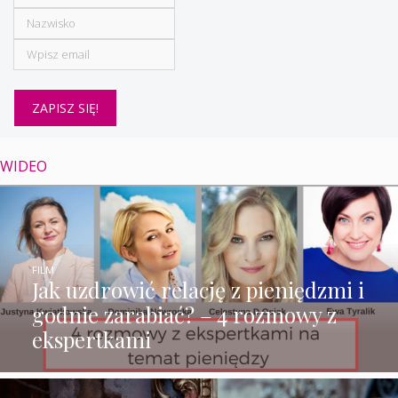
WIDEO
FILM
Jak uzdrowić relację z pieniędzmi i
godnie zarabiać? – 4 rozmowy z
ekspertkami