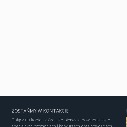
ZOSTAŃMY W KONTAKCIE!
Dołącz do kobiet, które jako pierwsze dowiadują się o
specjalnych promocjach i konkursach oraz nowościach