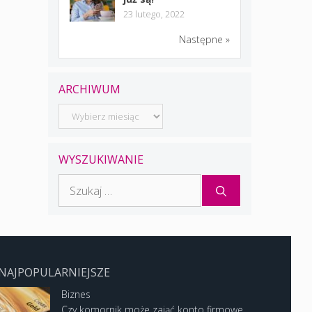
23 lutego, 2022
Następne »
ARCHIWUM
Archiwum
WYSZUKIWANIE
Szukaj:
NAJPOPULARNIEJSZE
Biznes
Czy komornik może zająć konto firmowe