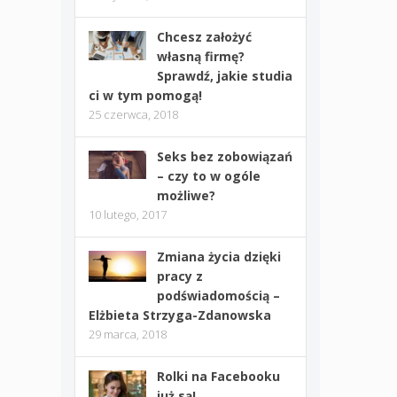
Chcesz założyć
własną firmę?
Sprawdź, jakie studia
ci w tym pomogą!
25 czerwca, 2018
Seks bez zobowiązań
– czy to w ogóle
możliwe?
10 lutego, 2017
Zmiana życia dzięki
pracy z
podświadomością –
Elżbieta Strzyga-Zdanowska
29 marca, 2018
Rolki na Facebooku
już są!