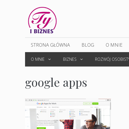
Przejdź
do
treści
STRONA GŁÓWNA
BLOG
O MNIE
O MNIE
BIZNES
ROZWÓJ OSOBIST
google apps