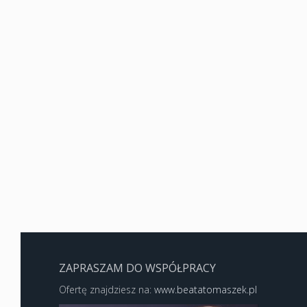
ZAPRASZAM DO WSPÓŁPRACY
Ofertę znajdziesz na:
www.beatatomaszek.pl