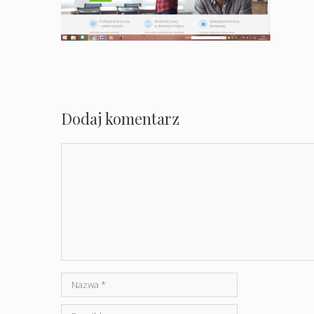
Dodaj komentarz
Komentarz
Nazwa
E-