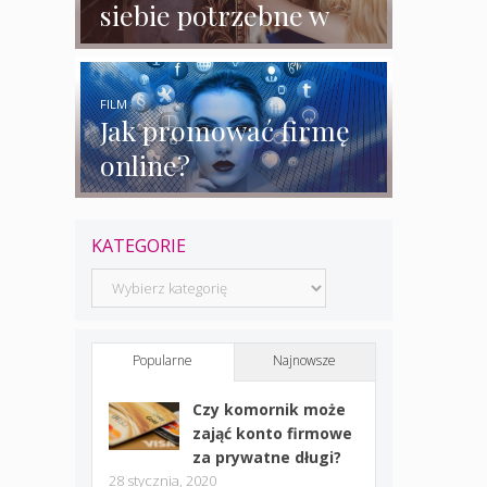
siebie potrzebne w
biznesie?
FILM
Jak promować firmę
online?
KATEGORIE
Kategorie
Popularne
Najnowsze
Czy komornik może
zająć konto firmowe
za prywatne długi?
28 stycznia, 2020