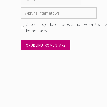
mail
Witryna
internetowa
Zapisz moje dane, adres e-mail i witrynę w p
komentarzy.