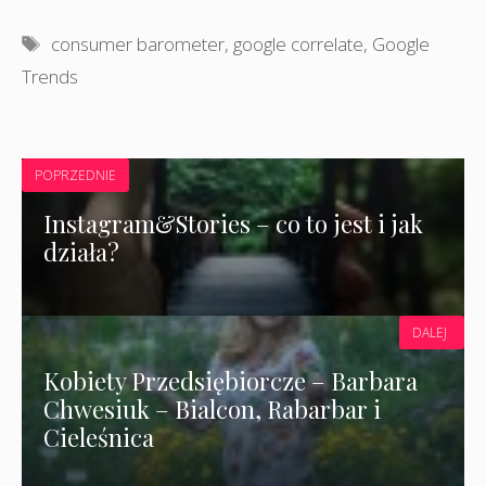
Tagi
consumer barometer
,
google correlate
,
Google
Trends
POPRZEDNIE
Instagram&Stories – co to jest i jak
działa?
DALEJ
Kobiety Przedsiębiorcze – Barbara
Chwesiuk – Bialcon, Rabarbar i
Cieleśnica