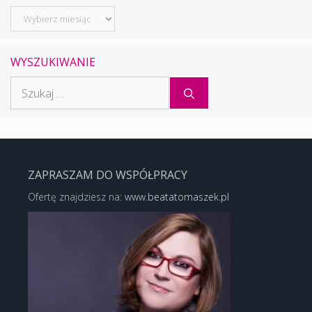
Archiwum
WYSZUKIWANIE
Szukaj:
ZAPRASZAM DO WSPÓŁPRACY
Ofertę znajdziesz na:
www.beatatomaszek.pl