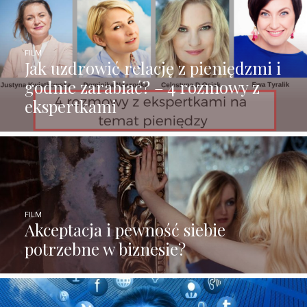
FILM
Jak uzdrowić relację z pieniędzmi i
godnie zarabiać? – 4 rozmowy z
ekspertkami
FILM
Akceptacja i pewność siebie
potrzebne w biznesie?