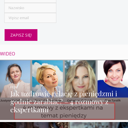
WIDEO
FILM
Jak uzdrowić relację z pieniędzmi i
godnie zarabiać? – 4 rozmowy z
ekspertkami