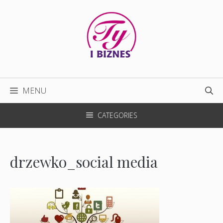
Przejdź
do
treści
MENU
CATEGORIES
drzewko_social media