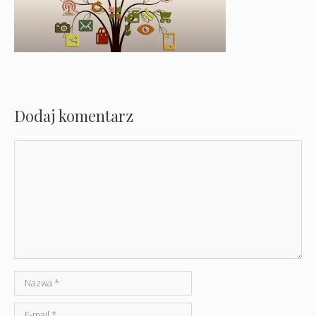
Dodaj komentarz
Komentarz
Nazwa
E-