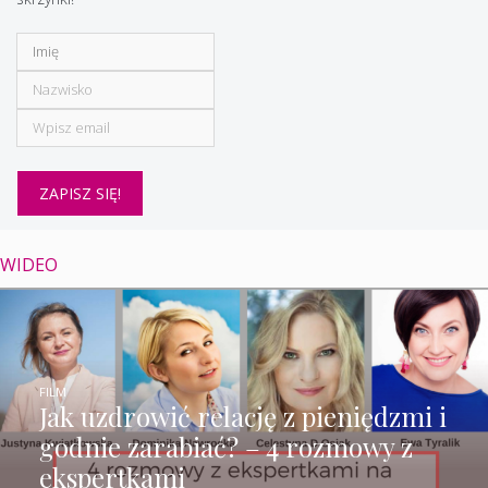
WIDEO
FILM
Jak uzdrowić relację z pieniędzmi i
godnie zarabiać? – 4 rozmowy z
ekspertkami