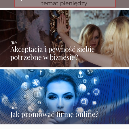
FILM
Akceptacja i pewność siebie
potrzebne w biznesie?
FILM
Jak promować firmę online?